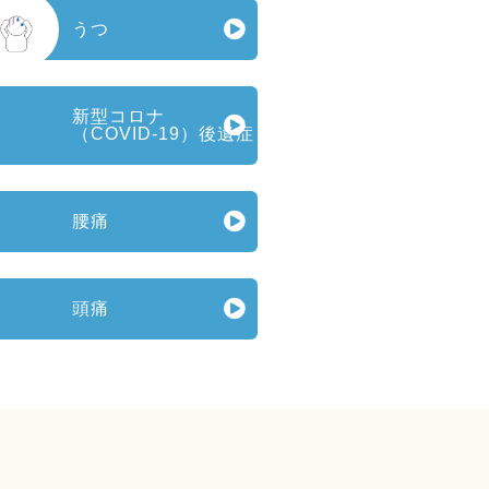
うつ
新型コロナ
（COVID‑19）後遺症
腰痛
頭痛