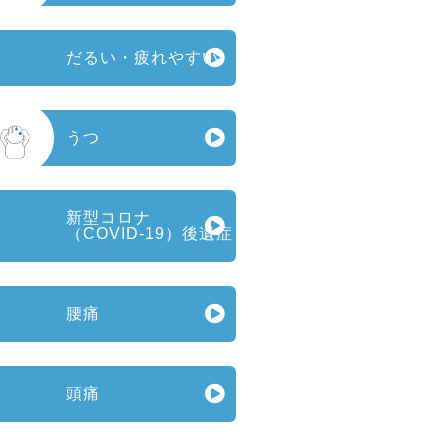
だるい・疲れやすい
うつ
新型コロナ
（COVID‑19）後遺症
腰痛
頭痛