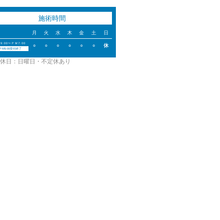
施術時間
月
火
水
木
金
土
日
9:00〜ＰＭ7:00
○
○
○
○
○
○
休
ＰM5:00受付終了
休日：日曜日・不定休あり