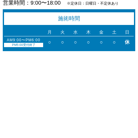
営業時間：9:00〜18:00
※定休日：日曜日・不定休あり
施術
時間
月
火
水
木
金
土
日
AM9:00〜PM6:00
○
○
○
○
○
○
休
PM5:00受付終了