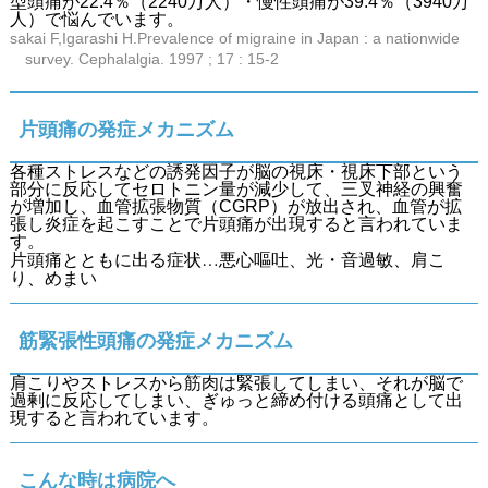
型頭痛が22.4％（2240万人）・慢性頭痛が39.4％（3940万
人）で悩んでいます。
sakai F,Igarashi H.Prevalence of migraine in Japan : a nationwide
survey. Cephalalgia. 1997 ; 17 : 15-2
片頭痛の発症メカニズム
各種ストレスなどの誘発因子が脳の視床・視床下部という
部分に反応してセロトニン量が減少して、三叉神経の興奮
が増加し、血管拡張物質（CGRP）が放出され、血管が拡
張し炎症を起こすことで片頭痛が出現すると言われていま
す。
片頭痛とともに出る症状…悪心嘔吐、光・音過敏、肩こ
り、めまい
筋緊張性頭痛の発症メカニズム
肩こりやストレスから筋肉は緊張してしまい、それが脳で
過剰に反応してしまい、ぎゅっと締め付ける頭痛として出
現すると言われています。
こんな時は病院へ