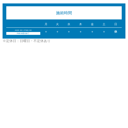
施術時間
月
火
水
木
金
土
日
AM9:00〜PM6:00
○
○
○
○
○
○
休
PM5:00受付終了
※定休日：日曜日・不定休あり