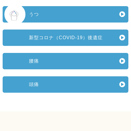
うつ
新型コロナ（COVID‑19）後遺症
腰痛
頭痛